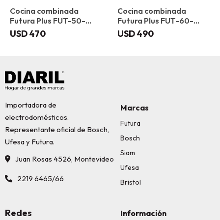
Cocina combinada
Cocina combinada
Futura Plus FUT-50-
Futura Plus FUT-60-
C31X Ibiza
CM31B Valencia
USD
470
USD
490
Importadora de
Marcas
electrodomésticos.
Futura
Representante oficial de Bosch,
Bosch
Ufesa y Futura.
Siam
Juan Rosas 4526, Montevideo
Ufesa
2219 6465/66
Bristol
Redes
Información