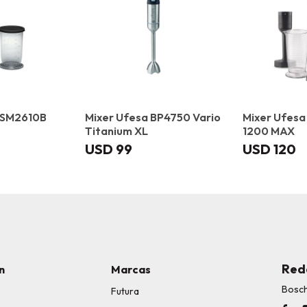
MSM2610B
Mixer Ufesa BP4750 Vario
Mixer Ufesa
Titanium XL
1200 MAX
USD
99
USD
120
Red
n
Marcas
Bosc
Futura