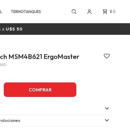
L
TERMOTANQUES
$
0
s a
U$S 50
sch MSM4B621 ErgoMaster
B621
COMPRAR
oluciones