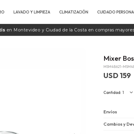
RO
LAVADO Y LIMPIEZA
CLIMATIZACIÓN
CUIDADO PERSONA
tis
en Montevideo y Ciudad de la
Costa
en compras mayore
Mixer Bo
MSM4B621-MSM4
USD
159
1
Envíos
Cambios y Dev