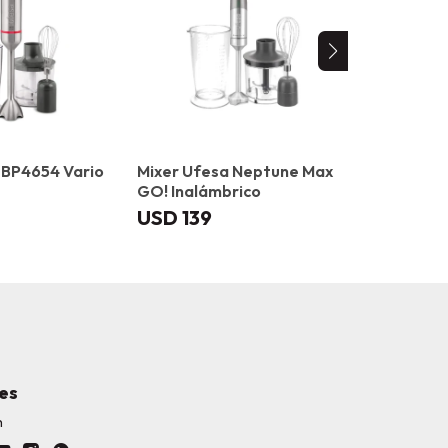
 BP4654 Vario
Mixer Ufesa Neptune Max
Mixer Bos
GO! Inalámbrico
ErgoMast
USD
139
USD
199
es
h