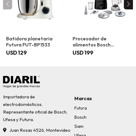
Batidora planetaria
Procesador de
Futura FUT-BP1533
alimentos Bosch
MCM3201B Multitale
USD
129
USD
199
Importadora de
Marcas
electrodomésticos.
Futura
Representante oficial de Bosch,
Bosch
Ufesa y Futura.
Siam
Juan Rosas 4526, Montevideo
Ufesa