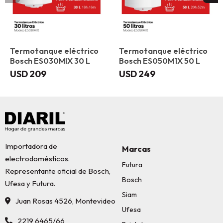
Termotanque eléctrico
Termotanque eléctrico
Bosch ES030MIX 30 L
Bosch ES050M1X 50 L
USD
209
USD
249
Importadora de
Marcas
electrodomésticos.
Futura
Representante oficial de Bosch,
Bosch
Ufesa y Futura.
Siam
Juan Rosas 4526, Montevideo
Ufesa
2219 6465/66