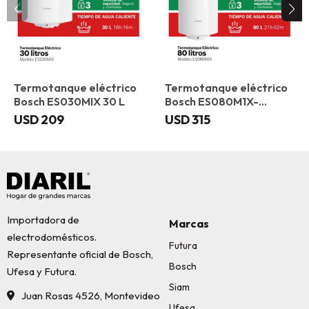
Termotanque eléctrico
Termotanque eléctrico
Bosch ES030MIX 30 L
Bosch ES080M1X-
KNWVB 80 L
USD
209
USD
315
Importadora de
Marcas
electrodomésticos.
Futura
Representante oficial de Bosch,
Bosch
Ufesa y Futura.
Siam
Juan Rosas 4526, Montevideo
Ufesa