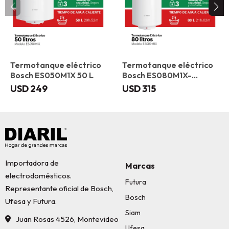
Termotanque eléctrico
Termotanque eléctrico
Bosch ES050M1X 50 L
Bosch ES080M1X-
KNWVB 80 L
USD
249
USD
315
Importadora de
Marcas
electrodomésticos.
Futura
Representante oficial de Bosch,
Bosch
Ufesa y Futura.
Siam
Juan Rosas 4526, Montevideo
Ufesa